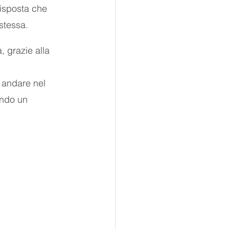
risposta che 
stessa.
 grazie alla 
d andare nel 
ando un 