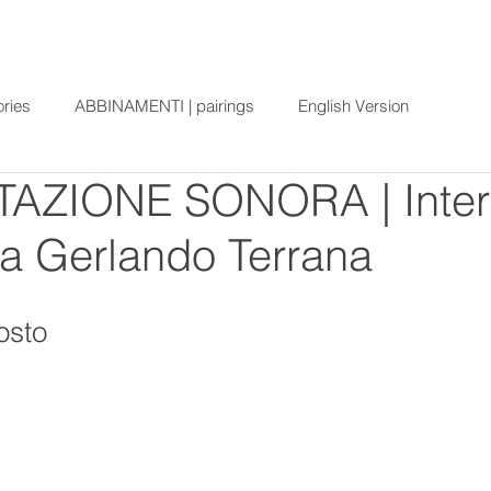
ories
ABBINAMENTI | pairings
English Version
AZIONE SONORA | Interv
a Gerlando Terrana
osto