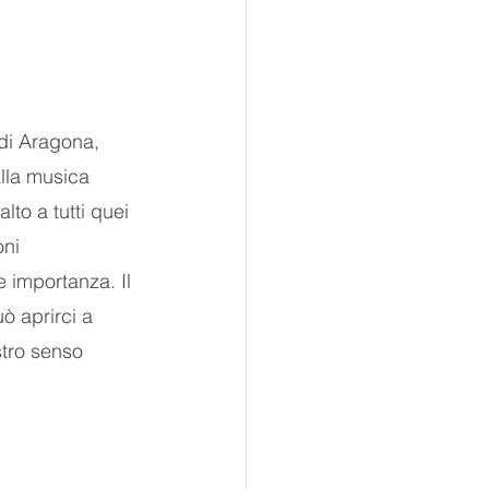
di Aragona, 
lla musica 
lto a tutti quei 
ni 
 importanza. Il 
ò aprirci a 
tro senso 