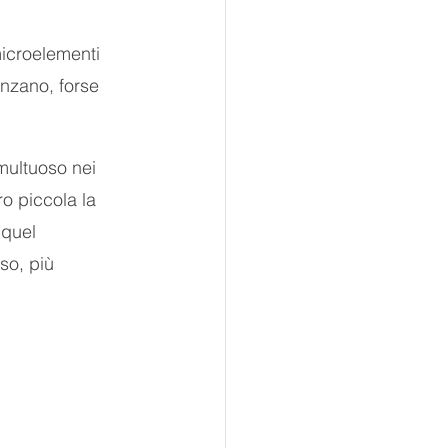
icroelementi 
anzano, forse 
multuoso nei 
o piccola la 
 quel 
so, più 