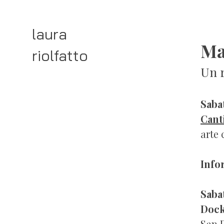
laura
Ma
riolfatto
Un r
Saba
Cant
arte
Info
Saba
Dock
San P