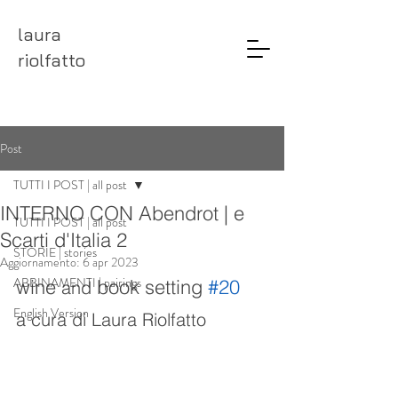
laura
riolfatto
Post
TUTTI I POST | all post
INTERNO CON Abendrot | e
TUTTI I POST | all post
Scarti d'Italia 2
STORIE | stories
Aggiornamento:
6 apr 2023
ABBINAMENTI | pairings
wine 
 book setting 
#20
and
English Version
a cura di Laura Riolfatto