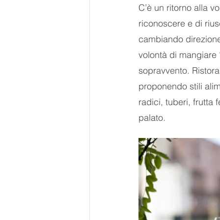
C’è un ritorno alla v
riconoscere e di riusc
cambiando direzione 
volontà di mangiare 
sopravvento. Ristorant
proponendo stili alim
radici, tuberi, frutt
palato.