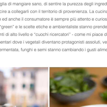
oglia di mangiare sano, di sentire la purezza degli ingredi
ire a collegarli con il territorio di provenienza. La cucin
ed anche il consumatore è sempre più attento e curioso
“green” e le scelte etiche e ambientaliste stanno prende
i di alto livello e “cuochi ricercatori” - come mi piace de
entari dove i vegetali diventano protagonisti assoluti, ve
a fermentata, funghi e semi stanno cambiando i gusti alimen