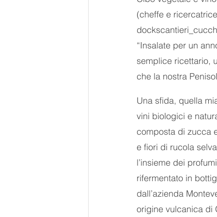
(cheffe e ricercatric
dockscantieri_cucch
“Insalate per un anno”
semplice ricettario, 
che la nostra Penisola
Una sfida, quella mi
vini biologici e natu
composta di zucca e 
e fiori di rucola se
l’insieme dei profum
rifermentato in botti
dall’azienda Monteve
origine vulcanica di