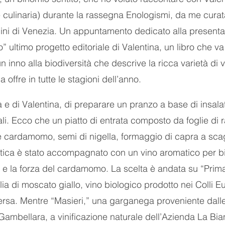
e culinaria) durante la rassegna Enologismi, da me curat
ini di Venezia. Un appuntamento dedicato alla presenta
 ultimo progetto editoriale di Valentina, un libro che va o
un inno alla biodiversità che descrive la ricca varietà di v
 offre in tutte le stagioni dell’anno.
a e di Valentina, di preparare un pranzo a base di insala
rali. Ecco che un piatto di entrata composto da foglie di r
cardamomo, semi di nigella, formaggio di capra a scagl
lvatica è stato accompagnato con un vino aromatico per bi
i e la forza del cardamomo. La scelta è andata su “Prim
glia di moscato giallo, vino biologico prodotto nei Colli E
rsa. Mentre “Masieri,” una garganega proveniente dalle 
 Gambellara, a vinificazione naturale dell’Azienda La Bia