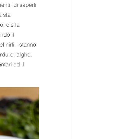
enti, di saperli 
a sta 
, c’è la 
ndo il 
finirli - stanno 
rdure, alghe, 
tari ed il 