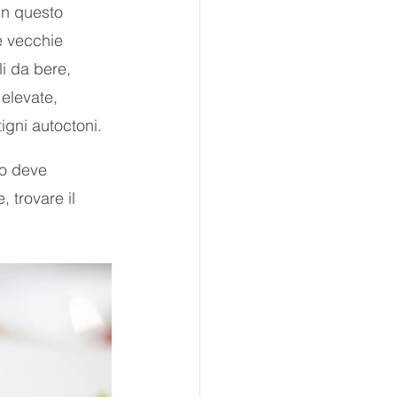
In questo 
e vecchie 
i da bere, 
 elevate, 
tigni autoctoni.
no deve 
 trovare il 