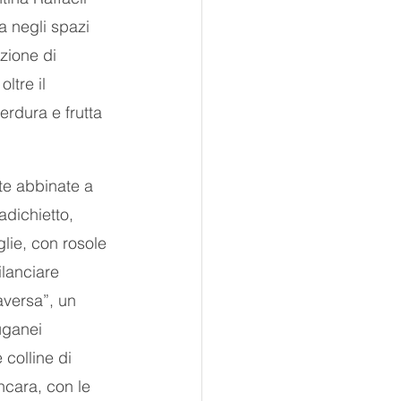
a negli spazi 
zione di 
ltre il 
erdura e frutta 
te abbinate a 
adichietto, 
ie, con rosole 
lanciare 
aversa”, un 
uganei 
colline di 
ncara, con le 