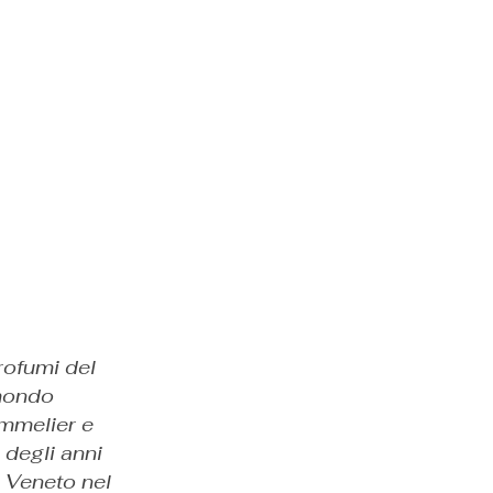
profumi del
 mondo
mmelier e
 degli anni
l Veneto nel