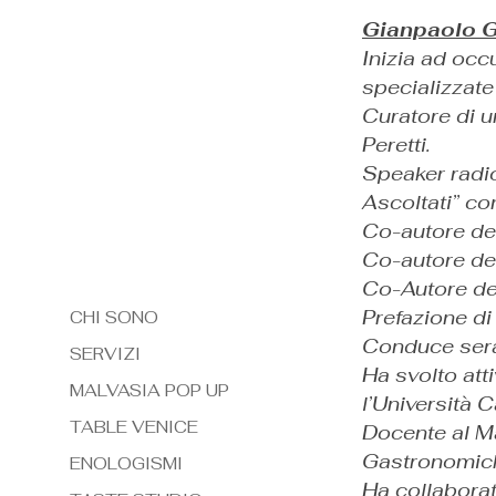
Gianpaolo 
Inizia ad occ
specializzate
Curatore di u
Peretti.
Speaker radio
Ascoltati” c
Co-autore del
Co-autore del
Co-Autore del
Prefazione di 
CHI SONO
Conduce sera
SERVIZI
Ha svolto att
MALVASIA POP UP
l’Università C
TABLE VENICE
Docente al Mas
Gastronomich
ENOLOGISMI
Ha collaborat