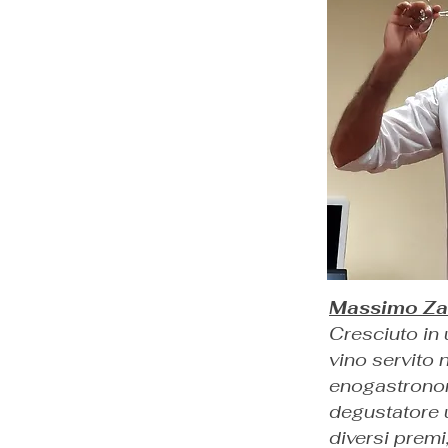
Massimo Z
Cresciuto in 
vino servito 
enogastronom
degustatore u
diversi premi