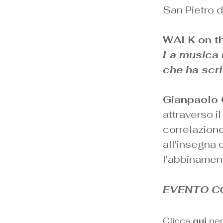
San Pietro d
WALK on t
La musica r
che ha scri
Gianpaolo
attraverso i
correlazione
all'insegna 
l'abbinament
EVENTO 
Clicca
qui
per