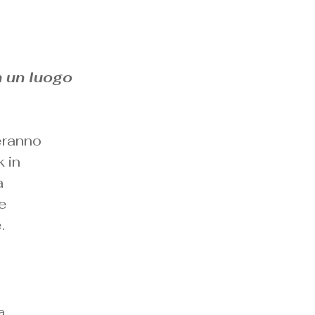
n un luogo
ranno
k in
a
 e
.
a