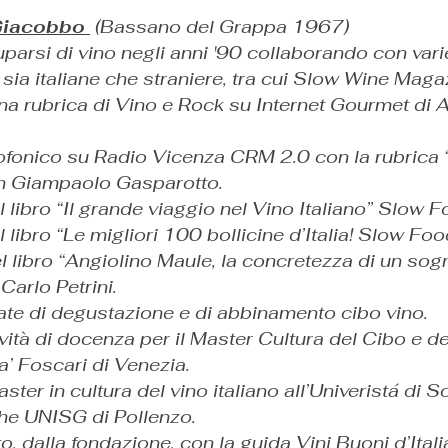
Giacobbo
(Bassano del Grappa 1967)
uparsi di vino negli anni '90 collaborando con vari
 sia italiane che straniere, tra cui Slow Wine Maga
na rubrica di Vino e Rock su Internet Gourmet di 
fonico su Radio Vicenza CRM 2.0 con la rubrica “
on Giampaolo Gasparotto.
 libro “Il grande viaggio nel Vino Italiano” Slow F
 libro “Le migliori 100 bollicine d’Italia! Slow Foo
 libro “Angiolino Maule, la concretezza di un sog
Carlo Petrini.
te di degustazione e di abbinamento cibo vino.
ività di docenza per il Master Cultura del Cibo e d
a’ Foscari di Venezia.
ter in cultura del vino italiano all’Univeristá di S
e UNISG di Pollenzo.
o, dalla fondazione, con la guida Vini Buoni d’Ital