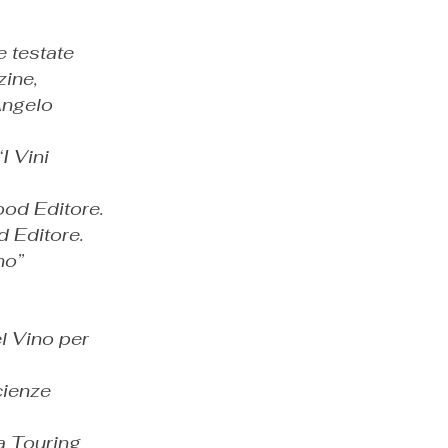
e testate
zine,
Angelo
I Vini
ood Editore.
d Editore.
no”
el Vino per
cienze
ia Touring