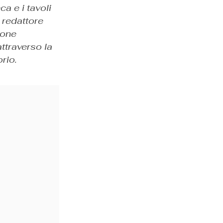
a e i tavoli
 redattore
ione
ttraverso la
rio.