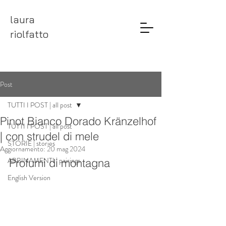
laura
riolfatto
Post
TUTTI I POST | all post
Pinot Bianco Dorado Kränzelhof
TUTTI I POST | all post
| con strudel di mele
STORIE | stories
Aggiornamento:
20 mag 2024
ABBINAMENTI | pairings
Profumi di montagna
English Version